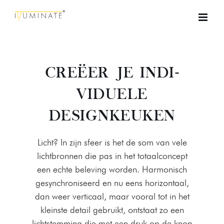
Skip
to
content
CREËER JE INDI­
VIDU­ELE
DESIGNKEUKEN
Licht? In zijn sfeer is het de som van vele
licht­bron­nen die pas in het totaal­con­cept
een echte belev­ing wor­den. Har­monisch
gesyn­chro­niseerd en nu eens hor­i­zon­taal,
dan weer ver­ti­caal, maar vooral tot in het
kle­in­ste detail gebruikt, ontstaat zo een
licht­stem­ming die met een druk op de knop