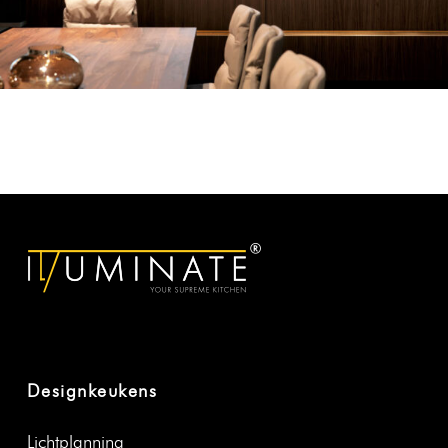
Designkeukens
Licht­plan­ning