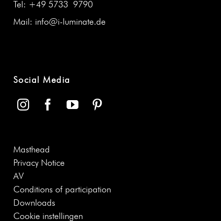
Tel: +49 5733 9790
Mail: info@i‑luminate.de
Social Media
Mast­head
Pri­va­cy Notice
AV
Con­di­tions of participation
Down­loads
Cook­ie instellingen