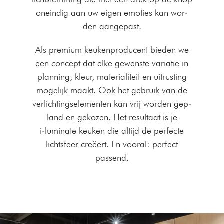
oneindig aan uw eigen emoties kan wor­
den aangepast.
Als pre­mi­um keuken­pro­du­cent bieden we
een con­cept dat elke gewen­ste vari­atie in
plan­ning, kleur, mate­ri­aliteit en uitrust­ing
mogelijk maakt. Ook het gebruik van de
ver­licht­ingse­le­menten kan vrij wor­den gep­
land en gekozen. Het resul­taat is je
i‑luminate keuken die alti­jd de per­fecte
lichts­feer creëert. En vooral: per­fect
passend.