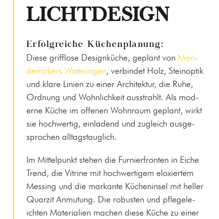
LICHTDESIGN
Erfolgreiche Küchenplanung:
Diese grif­flose Designküche, geplant von
Man­
de­mak­ers Waterin­gen
, verbindet Holz, Steinop­tik
und klare Lin­ien zu ein­er Architek­tur, die Ruhe,
Ord­nung und Wohn­lichkeit ausstrahlt. Als mod­
erne Küche im offe­nen Wohn­raum geplant, wirkt
sie hochw­er­tig, ein­ladend und zugle­ich aus­ge­
sprochen alltagstauglich.
Im Mit­telpunkt ste­hen die Furnier­fron­ten in Eiche
Trend, die Vit­rine mit hochw­er­tigem elox­iertem
Mess­ing und die markante Küchenin­sel mit heller
Quarz­it Anmu­tung. Die robusten und pflegele­
icht­en Mate­ri­alien machen diese Küche zu ein­er