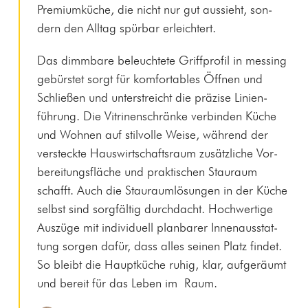
Pre­mi­umküche, die nicht nur gut aussieht, son­
dern den All­t­ag spür­bar erleichtert.
Das dimm­bare beleuchtete Griff­pro­fil in mess­ing
gebürstet sorgt für kom­fort­a­bles Öff­nen und
Schließen und unter­stre­icht die präzise Lin­ien­
führung. Die Vit­ri­nen­schränke verbinden Küche
und Wohnen auf stil­volle Weise, während der
ver­steck­te Hauswirtschaft­sraum zusät­zliche Vor­
bere­itungs­fläche und prak­tis­chen Stau­raum
schafft. Auch die Stau­raum­lö­sun­gen in der Küche
selb­st sind sorgfältig durch­dacht. Hochw­er­tige
Auszüge mit indi­vidu­ell plan­bar­er Innenausstat­
tung sor­gen dafür, dass alles seinen Platz find­et.
So bleibt die Haup­tküche ruhig, klar, aufgeräumt
und bere­it für das Leben im Raum.