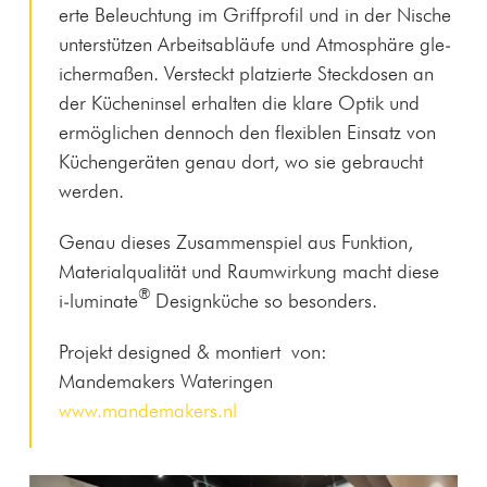
erte Beleuch­tung im Griff­pro­fil und in der Nis­che
unter­stützen Arbeitsabläufe und Atmo­sphäre gle­
icher­maßen. Ver­steckt platzierte Steck­dosen an
der Küchenin­sel erhal­ten die klare Optik und
ermöglichen den­noch den flex­i­blen Ein­satz von
Küchengeräten genau dort, wo sie gebraucht
werden.
Genau dieses Zusam­men­spiel aus Funk­tion,
Mate­ri­alqual­ität und Raumwirkung macht diese
®
i‑luminate
Designküche so besonders.
Pro­jekt designed & mon­tiert von:
Man­de­mak­ers Wateringen
www.mandemakers.nl