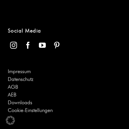
Social Media
Impres­sum
Daten­schutz
AGB
AEB
Down­loads
Cook­ie-Ein­stel­lun­gen