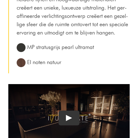
creëert een unieke, lux­ueuze uit­stral­ing. Het ger­
af­fi­neerde ver­licht­ing­son­twerp creëert een gezel­
lige sfeer die de ruimte omtovert tot een spe­ciale
ervar­ing en uitn­odigt om te bli­jven hangen.
MP stra­tus­gri­js pearl ultramat
EI noten natuur